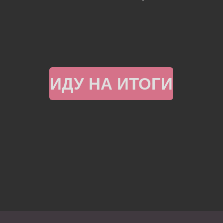
ИДУ НА ИТОГИ
© 2025 ИП Орехова Дарья Геннадьевна
ИНН 032621589783
ОГРН 317032700002430
Orekhova.project@yandex.com